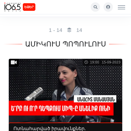
ԵԹԵՐ
1 - 14
14
ԱՄԻԿՈՒՍ ՊՈՊՈՒԼՈՒՍ
19:00 15-09-2023
Ոտնահարված իրավունքներ.