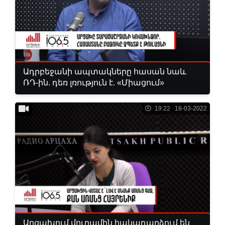
Ադրբեջանի ապտակները հասան նաև
ՌԴ-ին. դեռ լռություն է. «Միացում»
19:22 18-03-2022
Արցախում մուղամին հակադարձում են