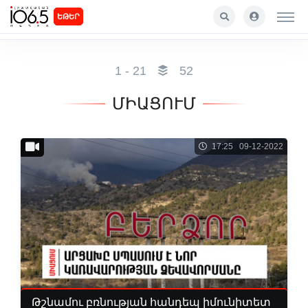
ԵԹԵՐ
1 - 21
52
ՄԻԱՑՈՒՄ
17:25 09-12-2022
Թշնամու բռնության հանդեպ իմունիտետ