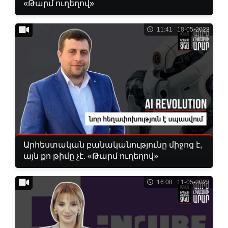
«Թարմ ուղեղով»
11:41 18-05-2023
Արհեստական բանականությունը միջոց է,
այն քո թիմը չէ. «Թարմ ուղեղով»
16:08 11-05-2023