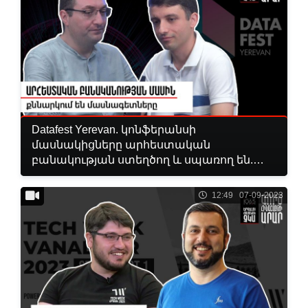
Datafest Yerevan. կոնֆերանսի
մասնակիցները արհեստական
բանակության ստեղծող և սպառող են.
«Թարմ ուղեղով»
12:49 07-09-2023