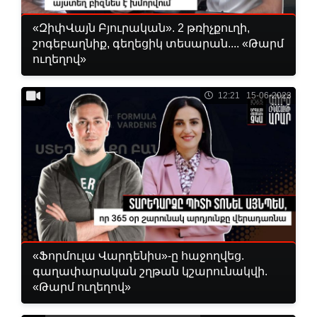
«ԶիփՎայն Բյուրական». 2 թռիչքուղի,
շոգեբաղնիք, գեղեցիկ տեսարան.... «Թարմ
ուղեղով»
12:21 15-06-2023
«Ֆորմուլա Վարդենիս»-ը հաջողվեց.
գաղափարական շղթան կշարունակվի.
«Թարմ ուղեղով»