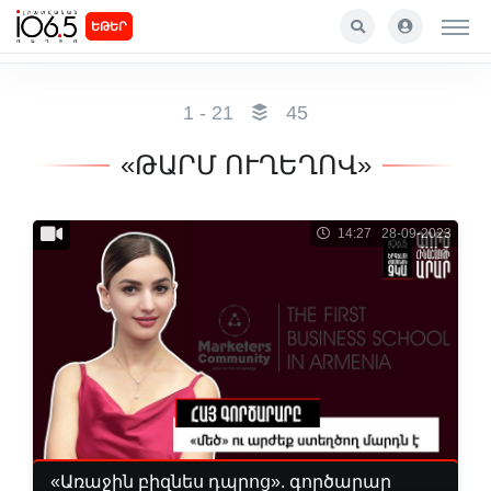
ԵԹԵՐ
1 - 21
45
«ԹԱՐՄ ՈՒՂԵՂՈՎ»
14:27 28-09-2023
«Առաջին բիզնես դպրոց». գործարար