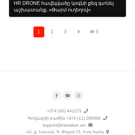
HR DRONE հավելվածը կօգնի քեզ գտնել
աշխատանք. «Թարմ ուղեղով»
1
2
3
3
+374 (60) 441273
Գովազդի բաժին +374 (11) 280000
support@lratvakan.am
ՀՀ, ք. Երևան, Գ. Քոչար 21, 4-րդ հարկ