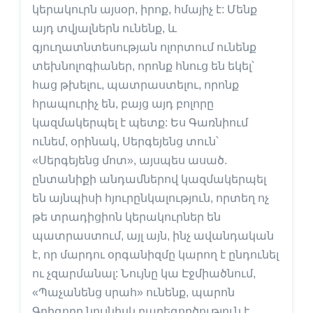
կերակուրն այսօր, իրոք, հմայիչ է: Մենք
այդ տվյալներն ունենք, և
գյուղատնտեսության ոլորտում ունենք
տեխնոլոգիաներ, որոնք հնուց են եկել՝
հաց թխելու, պատրաստելու, որոնք
հրապուրիչ են, բայց այդ բոլորը
կազմակերպել է պետք: Ես Գառնիում
ունեմ, օրինակ, Սերգեյենց տուն՝
«Սերգեյենց մոտ», այսպես ասած.
ընտանիքի անդամներով կազմակերպել
են այնպիսի հյուրընկալություն, որտեղ ոչ
թե տրադիցիոն կերակուրներ են
պատրաստում, այլ այն, ինչ ավանդական
է, որ մարդու օրգանիզմը կարող է ընդունել
ու չզարմանալ: Նույնը կա Էջմիածնում,
«Պաչանենց սրահ» ունենք, պարոն
Գրիգորը նույնիսկ բարեգործություն է