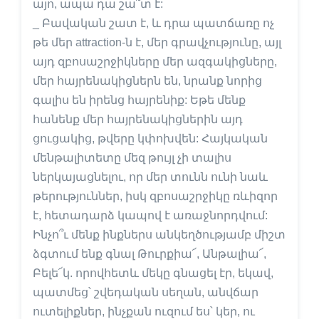
այո, ապա դա շա՞տ է:
_ Բավական շատ է, և դրա պատճառը ոչ
թե մեր attraction-ն է, մեր գրավչությունը, այլ
այդ զբոսաշրջիկները մեր ազգակիցները,
մեր հայրենակիցներն են, նրանք նորից
գալիս են իրենց հայրենիք: Եթե մենք
հանենք մեր հայրենակիցներին այդ
ցուցակից, թվերը կփոխվեն: Հայկական
մենթալիտետը մեզ թույլ չի տալիս
ներկայացնելու, որ մեր տունն ունի նաև
թերություններ, իսկ զբոսաշրջիկը ռևիզոր
է, հետադարձ կապով է առաջնորդվում:
Ինչո՞ւ մենք ինքներս անկեղծությամբ միշտ
ձգտում ենք գնալ Թուրքիա՜, Անթալիա՜,
Բելե՜կ. որովհետև մեկը գնացել էր, եկավ,
պատմեց՝ շվեդական սեղան, անվճար
ուտելիքներ, ինչքան ուզում ես՝ կեր, ու