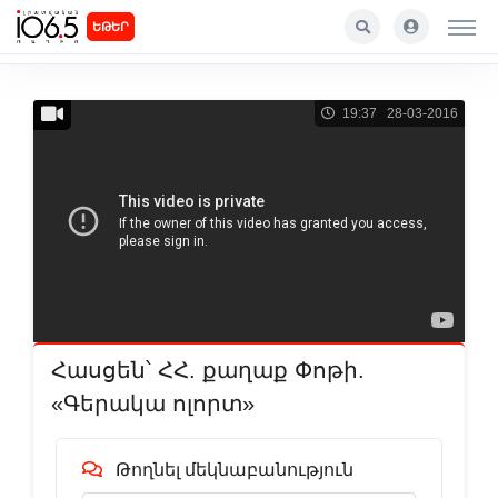
ԵԹԵՐ
19:37 28-03-2016
Հասցեն՝ ՀՀ. քաղաք Փոթի.
«Գերակա ոլորտ»
Թողնել մեկնաբանություն