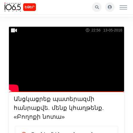
ԵԹԵՐ
22:56 13-05-2016
Անցկացրեք պատերազմի
հանրաքվե. մենք կհաղթենք.
«Բողոքի նոտա»