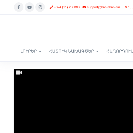
+374 (11) 280000
support@lratvakan.am
Գով
ԼՈՒՐԵՐ
ՀԱՏՈՒԿ ՆԱԽԱԳԾԵՐ
ՀԱՂՈՐԴՈՒ