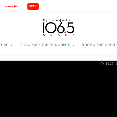
ազդատուներին
ԵԹԵՐ
ՄՆԵՐ
ՔՆՆԱՐԿՈՒՄՆԵՐԻ ԱԿՈՒՄԲ
ԳՈՐԾԱՐԱՐ ՀԻՆԳ
19:26 0