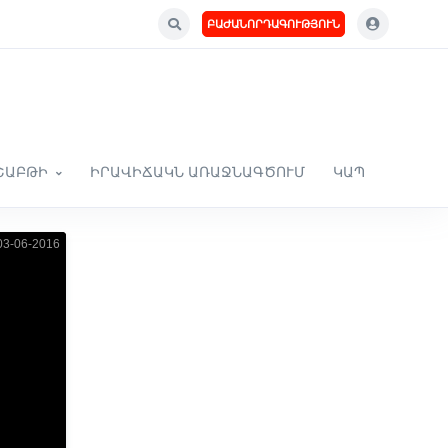
ԲԱԺԱՆՈՐԴԱԳՈՒԹՅՈՒՆ
ՇԱԲԹԻ
ԻՐԱՎԻՃԱԿՆ ԱՌԱՋՆԱԳԾՈՒՄ
ԿԱՊ
3-06-2016