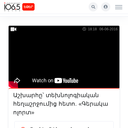
ԵԹԵՐ
18:18 06-06-2016
Աշխարհը՝ տեխնոլոգիական
հեղաշրջումից հետո. «Գերակա
ոլորտ»