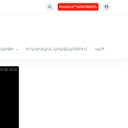
ԲԱԺԱՆՈՐԴԱԳՈՒԹՅՈՒՆ
ՇԱԲԹԻ
ԻՐԱՎԻՃԱԿՆ ԱՌԱՋՆԱԳԾՈՒՄ
ԿԱՊ
8-06-2016