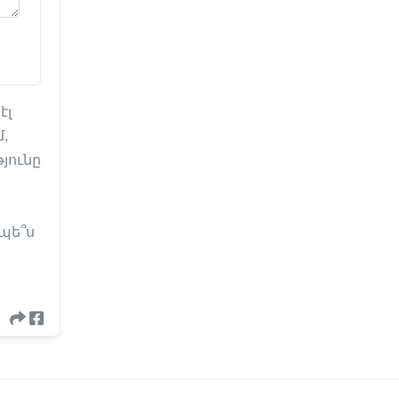
էլ
,
յունը
պե՞ս