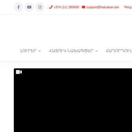
+374 (11) 280000
support@lratvakan.am
Գով
ԼՈՒՐԵՐ
ՀԱՏՈՒԿ ՆԱԽԱԳԾԵՐ
ՀԱՂՈՐԴՈՒ