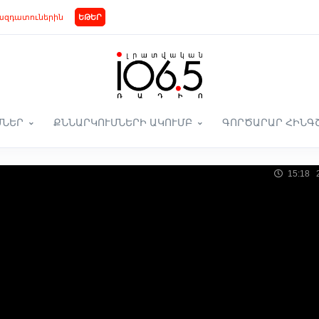
ազդատուներին
ԵԹԵՐ
ՄՆԵՐ
ՔՆՆԱՐԿՈՒՄՆԵՐԻ ԱԿՈՒՄԲ
ԳՈՐԾԱՐԱՐ ՀԻՆԳ
15:18 2