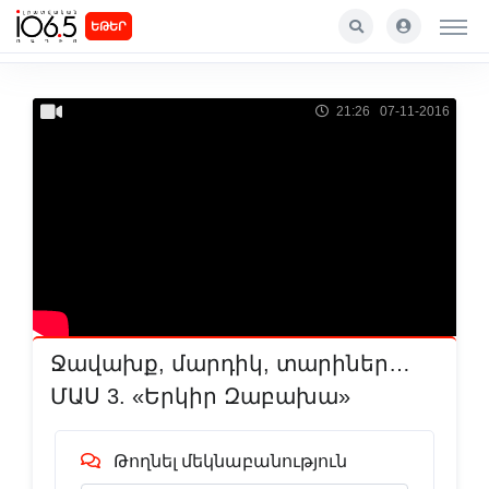
ԵԹԵՐ
21:26 07-11-2016
Ջավախք, մարդիկ, տարիներ…
ՄԱՍ 3. «Երկիր Զաբախա»
Թողնել մեկնաբանություն