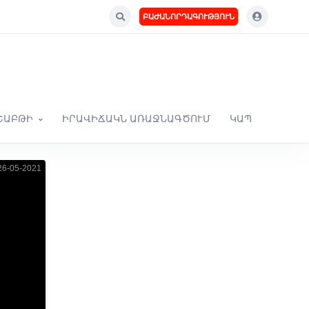
ԲԱԺԱՆՈՐԴԱԳՈՒԹՅՈՒՆ
ՇԱԲԹԻ
ԻՐԱՎԻՃԱԿՆ ԱՌԱՋՆԱԳԾՈՒՄ
ԿԱՊ
6-05-2021