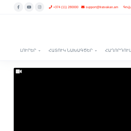
+374 (11) 280000
support@lratvakan.am
Գով
ԼՈՒՐԵՐ
ՀԱՏՈՒԿ ՆԱԽԱԳԾԵՐ
ՀԱՂՈՐԴՈՒ