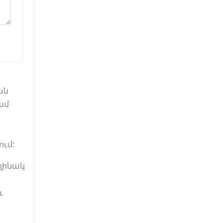
ան
ամ
ում:
ղինակ
ւ