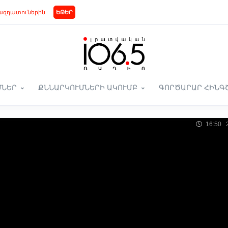
ազդատուներին
ԵԹԵՐ
ՄՆԵՐ
ՔՆՆԱՐԿՈՒՄՆԵՐԻ ԱԿՈՒՄԲ
ԳՈՐԾԱՐԱՐ ՀԻՆԳ
16:50 2