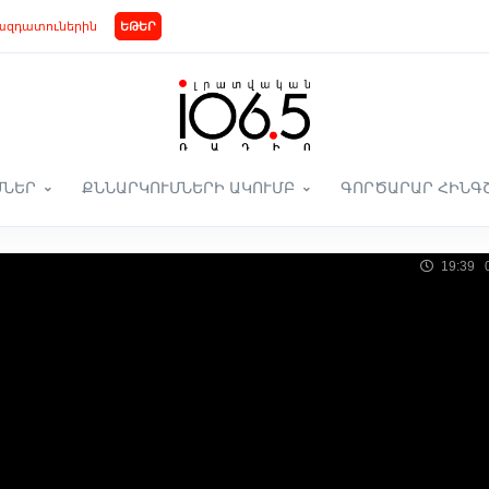
ազդատուներին
ԵԹԵՐ
ՄՆԵՐ
ՔՆՆԱՐԿՈՒՄՆԵՐԻ ԱԿՈՒՄԲ
ԳՈՐԾԱՐԱՐ ՀԻՆԳ
19:39 0