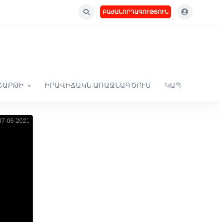
ԲԱԺԱՆՈՐԴԱԳՈՒԹՅՈՒՆ
ՇԱԲԹԻ
ԻՐԱՎԻՃԱԿՆ ԱՌԱՋՆԱԳԾՈՒՄ
ԿԱՊ
7-06-2021