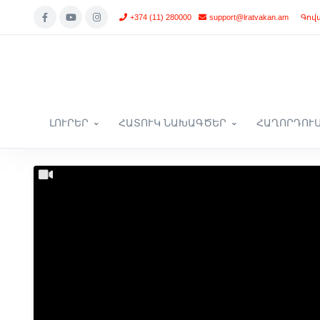
+374 (11) 280000
support@lratvakan.am
Գով
ԼՈՒՐԵՐ
ՀԱՏՈՒԿ ՆԱԽԱԳԾԵՐ
ՀԱՂՈՐԴՈՒ