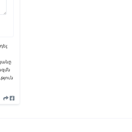
լ: 
անը 
զմն 
յուն 