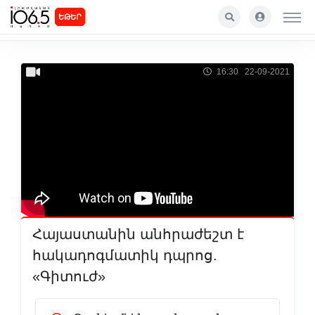
ԵԹԵՐ
16:30 22-09-2021
Հայաստանին անհրաժեշտ է
հակադոգմատիկ դպրոց.
«Գիտուժ»