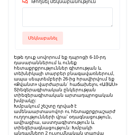
Թողնել մեկնաբանություն
Մեկնաբանել
Եթե դուք սովորում եք դպրոցի 6-10-րդ
դասարաններում և ունեք
հետաքրքրություններ գիտության և
տեխնիկայի տարբեր բնագավառներում,
ապա սեպտեմբերի 26-ից հրավիրվում եք
«Քվանտ» վարժարան` հաճախելու «ԱՅԱՍ»
Տիեզերագիտական ընկերության
տիեզերագիտական արտադպրոցական
խմբակը:
Խմբակում շեշտը դրված է
ամենաարտասովոր ու հետաքրքրաշարժ
ուղղու­թյունների վրա՝ օդագնացություն,
ավիացիա, աստղագիտություն և
տիեզերագնա­ցու­թյուն: Խմբակի
անդամները 2 ուսումնական տարվա