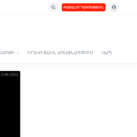
ԲԱԺԱՆՈՐԴԱԳՈՒԹՅՈՒՆ
ՇԱԲԹԻ
ԻՐԱՎԻՃԱԿՆ ԱՌԱՋՆԱԳԾՈՒՄ
ԿԱՊ
3-06-2022