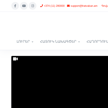
+374 (11) 280000
support@lratvakan.am
Գով
ԼՈՒՐԵՐ
ՀԱՏՈՒԿ ՆԱԽԱԳԾԵՐ
ՀԱՂՈՐԴՈՒ