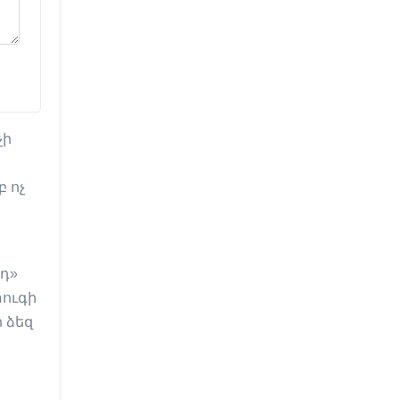
չի
 ոչ
դ»
տուգի
 ձեզ