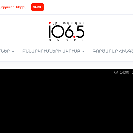
ազդատուներին
ԵԹԵՐ
ՄՆԵՐ
ՔՆՆԱՐԿՈՒՄՆԵՐԻ ԱԿՈՒՄԲ
ԳՈՐԾԱՐԱՐ ՀԻՆԳ
14:00 1