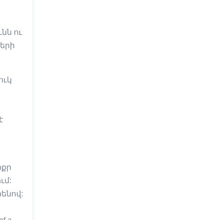
նն ու
ների
ուկ
է
ոքր
ւմ:
ենով: