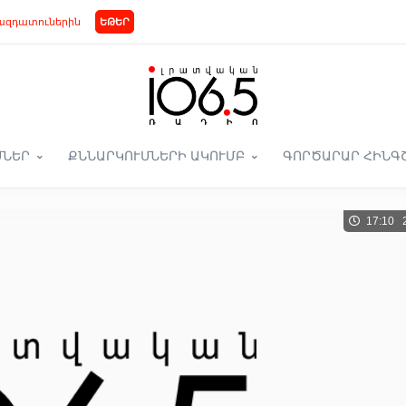
ազդատուներին
ԵԹԵՐ
ՄՆԵՐ
ՔՆՆԱՐԿՈՒՄՆԵՐԻ ԱԿՈՒՄԲ
ԳՈՐԾԱՐԱՐ ՀԻՆԳ
17:10 2