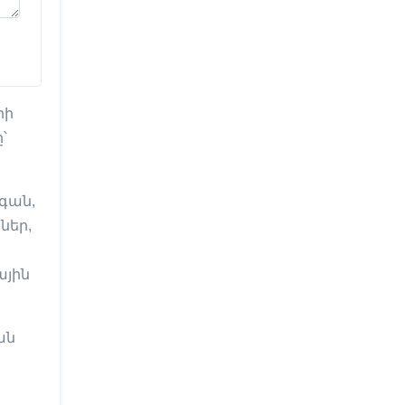
րի
՝
իգան,
ներ,
ային
ան