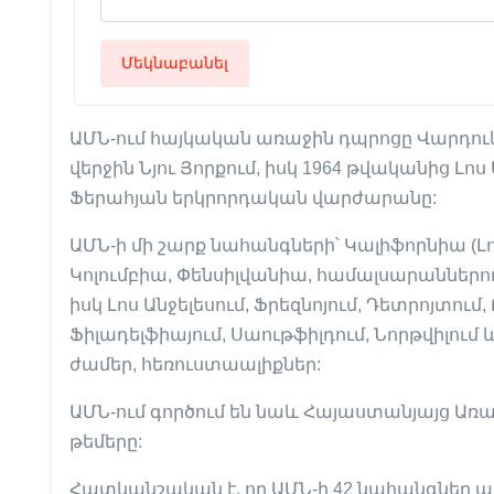
Մեկնաբանել
ԱՄՆ-ում հայկական առաջին դպրոցը Վարդուկյ
վերջին Նյու Յորքում, իսկ 1964 թվականից Լո
Ֆերահյան երկրորդական վարժարանը:
ԱՄՆ-ի մի շարք նահանգների՝ Կալիֆորնիա (Լո
Կոլումբիա, Փենսիլվանիա, համալսարաններ
իսկ Լոս Անջելեսում, Ֆրեզնոյում, Դետրոյտում,
Ֆիլադելֆիայում, Սաութֆիլդում, Նորթվիլում
ժամեր, հեռուստաալիքներ:
ԱՄՆ-ում գործում են նաև Հայաստանյայց Առա
թեմերը:
Հատկանշական է, որ ԱՄՆ-ի 42 նահանգներ ար