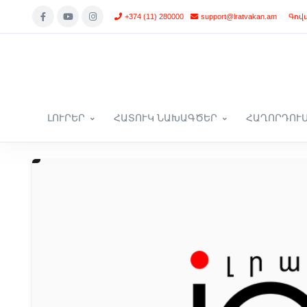
+374 (11) 280000
support@lratvakan.am
Գով
ԼՈՒՐԵՐ
ՀԱՏՈՒԿ ՆԱԽԱԳԾԵՐ
ՀԱՂՈՐԴՈՒ