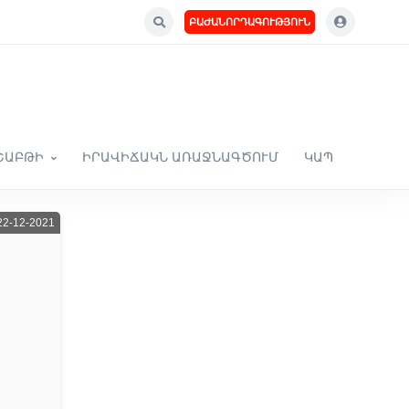
ԲԱԺԱՆՈՐԴԱԳՈՒԹՅՈՒՆ
ՇԱԲԹԻ
ԻՐԱՎԻՃԱԿՆ ԱՌԱՋՆԱԳԾՈՒՄ
ԿԱՊ
2-12-2021