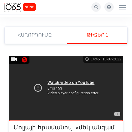
ԵԹԵՐ
ՀԱՂՈՐԴՈՒՄԸ
ԹԻԶԵՐ 1
14:45 18-07-2022
Մոլլայի հրամանով. «մեկ անգամ