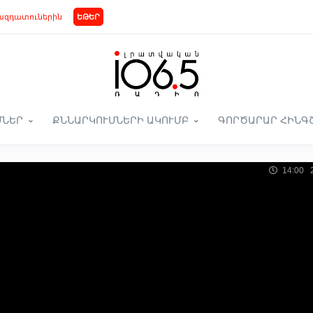
ազդատուներին
ԵԹԵՐ
ՄՆԵՐ
ՔՆՆԱՐԿՈՒՄՆԵՐԻ ԱԿՈՒՄԲ
ԳՈՐԾԱՐԱՐ ՀԻՆԳ
14:00 2