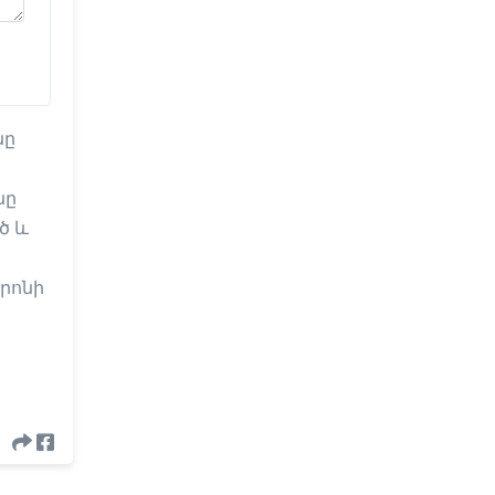
նը
նը
ծ և
րոնի