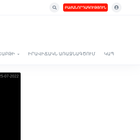
ԲԱԺԱՆՈՐԴԱԳՈՒԹՅՈՒՆ
ՇԱԲԹԻ
ԻՐԱՎԻՃԱԿՆ ԱՌԱՋՆԱԳԾՈՒՄ
ԿԱՊ
5-07-2022