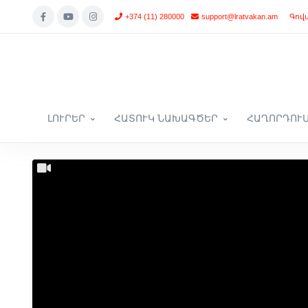
+374 (11) 280000
support@lratvakan.am
Գով
ԼՈՒՐԵՐ
ՀԱՏՈՒԿ ՆԱԽԱԳԾԵՐ
ՀԱՂՈՐԴՈՒ