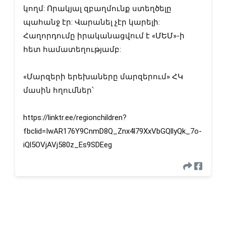
կողմ: Որակյալ զբաղմունք ստեղծելը
պահանջ էր: Վարանել չէր կարելի:
Հաղորդումը իրականացվում է «ՄԵՄ»-ի
հետ համատեղությամբ:
«Մարզերի երեխաները մարզերում» ՀԿ
մասին հղումներ՝
https://linktr.ee/regionchildren?
fbclid=IwAR176Y9CnmD8Q_Znx4l79XxVbGQllyQk_7o-
iQl5OVjAVj580z_Es9SDEeg