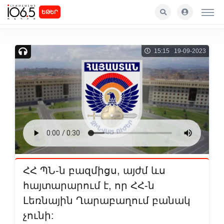
ԵԹԵՐ
15:15 19-09-2023
ՀՀ ՊՆ-ն բազմիցս, այժմ ևս
հայտարարում է, որ ՀՀ-ն
Լեռնային Ղարաբաղում բանակ
չունի: