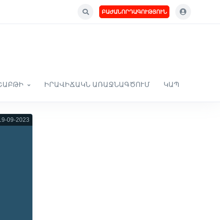
ԲԱԺԱՆՈՐԴԱԳՈՒԹՅՈՒՆ
ՇԱԲԹԻ
ԻՐԱՎԻՃԱԿՆ ԱՌԱՋՆԱԳԾՈՒՄ
ԿԱՊ
9-09-2023