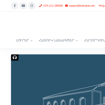
+374 (11) 280000
support@lratvakan.am
Գով
ԼՈՒՐԵՐ
ՀԱՏՈՒԿ ՆԱԽԱԳԾԵՐ
ՀԱՂՈՐԴՈՒ