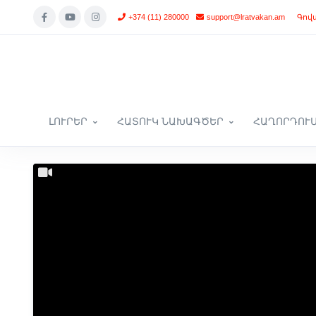
+374 (11) 280000
support@lratvakan.am
Գով
ԼՈՒՐԵՐ
ՀԱՏՈՒԿ ՆԱԽԱԳԾԵՐ
ՀԱՂՈՐԴՈՒ