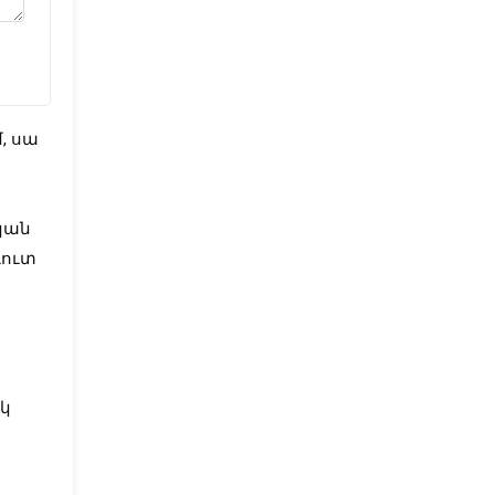
, սա
կան
գուտ
յկ