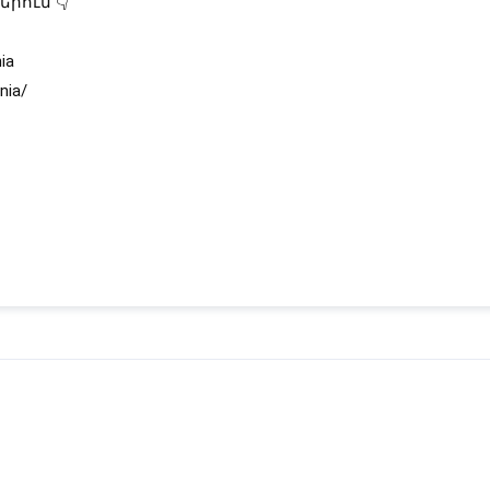
րում՝👇
ia
nia/