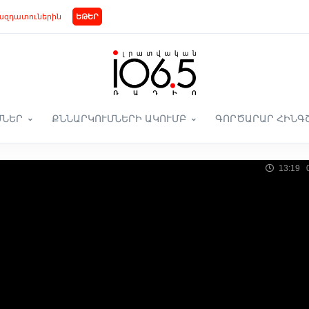
ազդատուներին
ԵԹԵՐ
ՄՆԵՐ
ՔՆՆԱՐԿՈՒՄՆԵՐԻ ԱԿՈՒՄԲ
ԳՈՐԾԱՐԱՐ ՀԻՆԳ
13:19 0