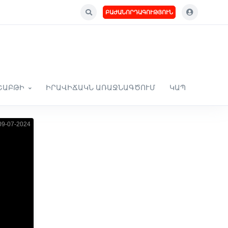
ԲԱԺԱՆՈՐԴԱԳՈՒԹՅՈՒՆ
ՇԱԲԹԻ
ԻՐԱՎԻՃԱԿՆ ԱՌԱՋՆԱԳԾՈՒՄ
ԿԱՊ
9-07-2024