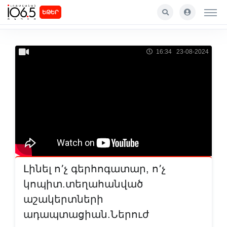
ԵԹԵՐ
16:34 23-08-2024
Լինել ո՚չ գերհոգատար, ո՚չ
կոպիտ.տեղահանված
աշակերտների
ադապտացիան.Ներուժ