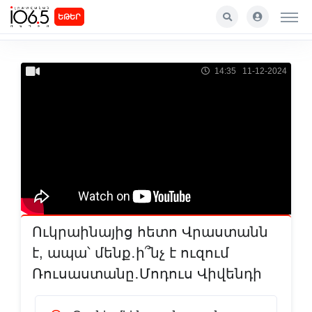
ԵԹԵՐ
14:35 11-12-2024
Ուկրաինայից հետո Վրաստանն
է, ապա՝ մենք․ի՞նչ է ուզում
Ռուսաստանը․Մոդուս Վիվենդի