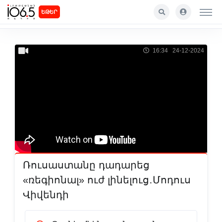
ԵԹԵՐ
16:34 24-12-2024
Ռուսաստանը դադարեց
«ռեգիոնալ» ուժ լինելուց․Մոդուս
Վիվենդի