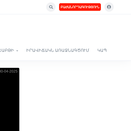
ԲԱԺԱՆՈՐԴԱԳՈՒԹՅՈՒՆ
ՇԱԲԹԻ
ԻՐԱՎԻՃԱԿՆ ԱՌԱՋՆԱԳԾՈՒՄ
ԿԱՊ
0-04-2025