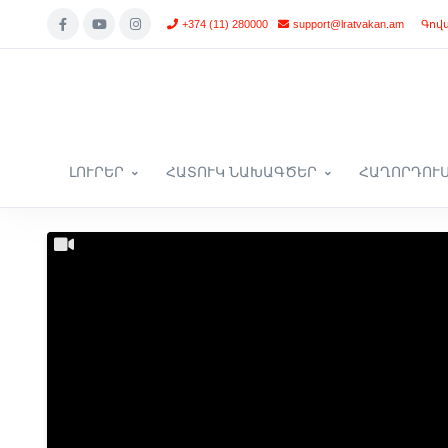
+374 (11) 280000
support@lratvakan.am
Գով
ԼՈՒՐԵՐ
ՀԱՏՈՒԿ ՆԱԽԱԳԾԵՐ
ՀԱՂՈՐԴՈՒ