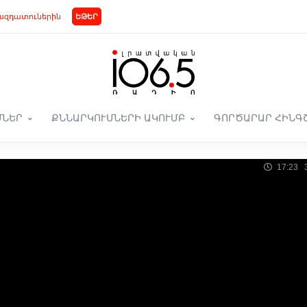
ազդատուներին
ԵԹԵՐ
ՄՆԵՐ
ՔՆՆԱՐԿՈՒՄՆԵՐԻ ԱԿՈՒՄԲ
ԳՈՐԾԱՐԱՐ ՀԻՆԳ
17:23 3