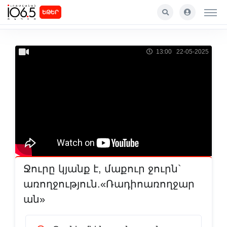
ԵԹԵՐ
13:00 22-05-2025
Ջուրը կյանք է, մաքուր ջուրն`
առողջություն.«Ռադիոառողջար
ան»