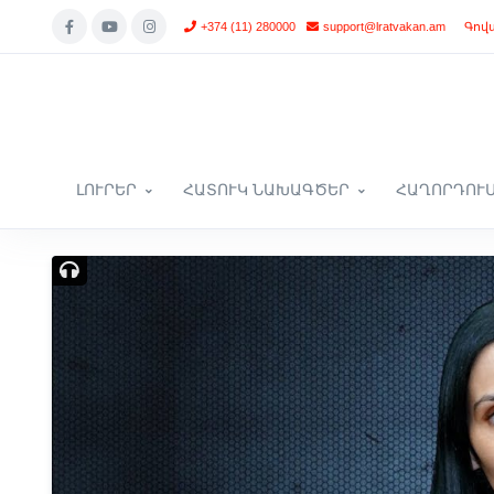
+374 (11) 280000
support@lratvakan.am
Գով
ԼՈՒՐԵՐ
ՀԱՏՈՒԿ ՆԱԽԱԳԾԵՐ
ՀԱՂՈՐԴՈՒ