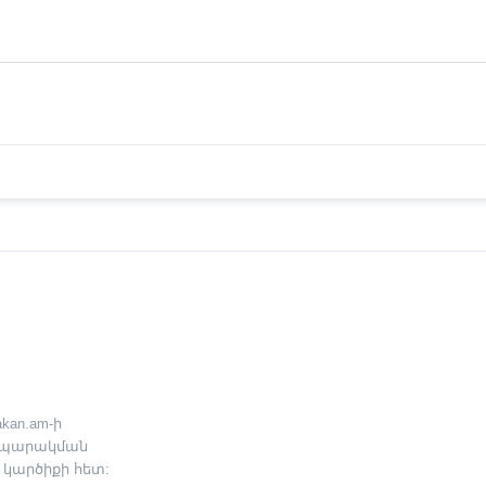
kan.am-ի
րապարակման
 կարծիքի հետ: