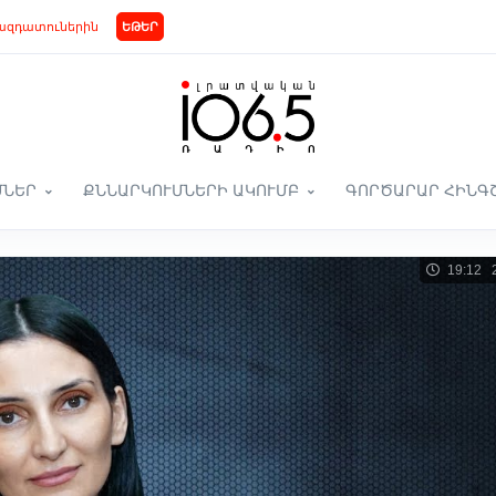
ազդատուներին
ԵԹԵՐ
ՄՆԵՐ
ՔՆՆԱՐԿՈՒՄՆԵՐԻ ԱԿՈՒՄԲ
ԳՈՐԾԱՐԱՐ ՀԻՆԳ
19:12 2