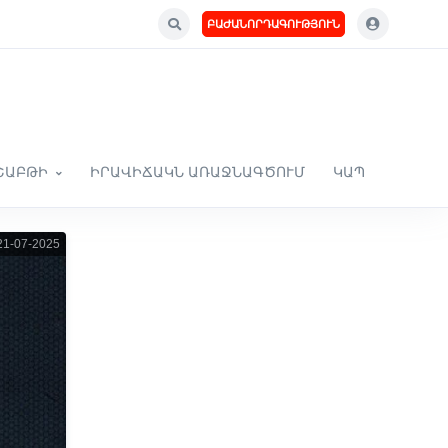
ԲԱԺԱՆՈՐԴԱԳՈՒԹՅՈՒՆ
ՇԱԲԹԻ
ԻՐԱՎԻՃԱԿՆ ԱՌԱՋՆԱԳԾՈՒՄ
ԿԱՊ
1-07-2025