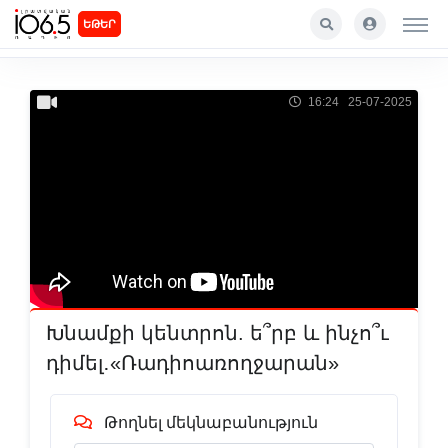
ԵԹԵՐ
16:24 25-07-2025
Խնամքի կենտրոն. ե՞րբ և ինչո՞ւ
դիմել․«Ռադիոառողջարան»
Թողնել մեկնաբանություն